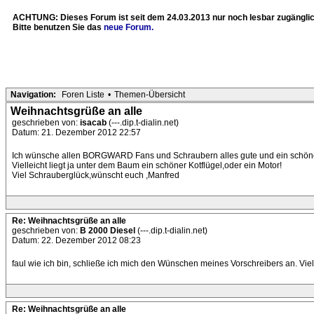
ACHTUNG: Dieses Forum ist seit dem 24.03.2013 nur noch lesbar zugänglic
Bitte benutzen Sie das
neue Forum.
Navigation:
Foren Liste
•
Themen-Übersicht
Weihnachtsgrüße an alle
geschrieben von:
isacab
(---.dip.t-dialin.net)
Datum: 21. Dezember 2012 22:57
Ich wünsche allen BORGWARD Fans und Schraubern alles gute und ein schöne
Vielleicht liegt ja unter dem Baum ein schöner Kotflügel,oder ein Motor!
Viel Schrauberglück,wünscht euch ,Manfred
Re: Weihnachtsgrüße an alle
geschrieben von:
B 2000 Diesel
(---.dip.t-dialin.net)
Datum: 22. Dezember 2012 08:23
faul wie ich bin, schließe ich mich den Wünschen meines Vorschreibers an. V
Re: Weihnachtsgrüße an alle