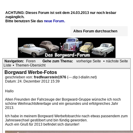
ACHTUNG: Dieses Forum ist seit dem 24.03.2013 nur noch lesbar
zugänglich.
Bitte benutzen Sie das
neue Forum.
Altes Forum durchsuchen
Navigation:
Foren
Gehe zum Thema:
vorherige Seite
•
nächste Seite
Liste
•
Themen-Übersicht
Borgward Werbe-Fotos
geschrieben von:
fredfeuerstein1976
(---.dip.t-dialin.net)
Datum: 24. Dezember 2012 15:39
Hallo
Allen Freunden der Fahrzeuge der Borgward-Gruppe wünsche ich noch
schöne Weihnachtsfeiertage und ein gesundes und erfolgreiches Jahr
2013.
Ich habe in meinem Borgward Werbefotoarchiv nach etwas passendem zum
Jahreswechsel gestöbert und bin fündig geworden.
Auch ein Gruß für 2013 befindet sich darunter!