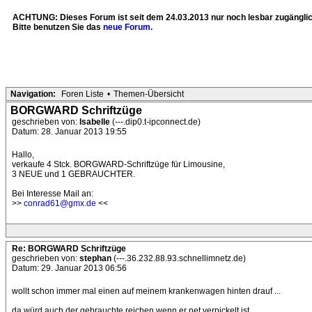
ACHTUNG: Dieses Forum ist seit dem 24.03.2013 nur noch lesbar zugänglic
Bitte benutzen Sie das
neue Forum.
Navigation:
Foren Liste
•
Themen-Übersicht
BORGWARD Schriftzüge
geschrieben von:
Isabelle
(---.dip0.t-ipconnect.de)
Datum: 28. Januar 2013 19:55
Hallo,
verkaufe 4 Stck. BORGWARD-Schriftzüge für Limousine,
3 NEUE und 1 GEBRAUCHTER.
Bei Interesse Mail an:
>>
conrad61@gmx.de
<<
Re: BORGWARD Schriftzüge
geschrieben von:
stephan
(---.36.232.88.93.schnellimnetz.de)
Datum: 29. Januar 2013 06:56
wollt schon immer mal einen auf meinem krankenwagen hinten drauf ...
da würd auch der gebrauchte reichen wenn er net verpickelt ist ..